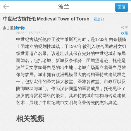
波兰
回复
中世纪古镇托伦 Medieval Town of Toruń
看全部
lvyou
楼主
点击重新加载
2023-9-15 08:58:32
收藏
中世纪古镇托伦位于波兰维斯瓦河畔，是1233年由条顿骑
士团建立的规划性城镇，于1997年被列入联合国教科文组
织世界遗产名录。该遗址以其保存完好的中世纪城市布局
而闻名，包括老城、新城及条顿骑士团城堡遗迹。托伦是
波兰天文学家哥白尼的出生地，老城广场矗立着哥白尼雕
像与故居。城市拥有欧洲规模最大的砖构哥特式建筑群之
一，包括宏伟的圣约翰大教堂、圣雅各教堂、市政厅以及
防御城墙与城门。作为汉萨同盟的重要成员，托伦见证了
波罗的海贸易网络的繁荣。其独特的城市结构与砖造建筑
艺术，展现了中世纪城市文明与商业传统的杰出典范。
相关视频