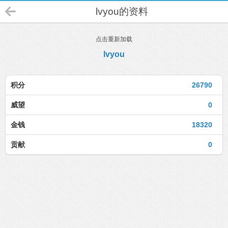
lvyou的资料
点击重新加载
lvyou
积分
26790
威望
0
金钱
18320
贡献
0