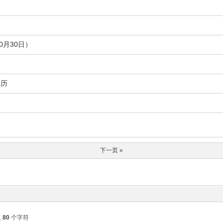
0月30日）
经历
下一页 »
入
80
个字符