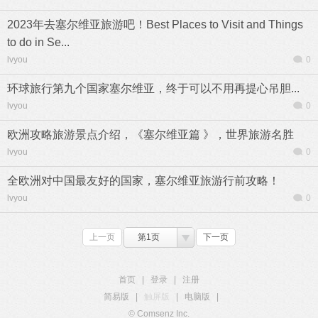
2023年去塞尔维亚旅游吧！Best Places to Visit and Things
to do in Se...
lvyou
0
环球旅行第九个国家塞尔维亚，终于可以不用再提心吊胆...
lvyou
0
欧洲攻略旅游景点介绍，《塞尔维亚篇 》，世界旅游名胜
lvyou
0
全欧洲对中国最友好的国家，塞尔维亚旅游行前攻略！
lvyou
0
上一页
第1页
下一页
首页
|
登录
|
注册
简易版
|
触屏版
|
电脑版
|
© Comsenz Inc.