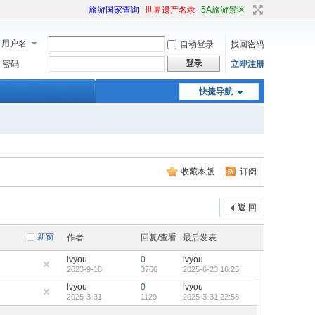
旅游国家查询
世界遗产名录
5A旅游景区
用户名
自动登录
找回密码
登录
密码
立即注册
快捷导航
收藏本版
|
订阅
返 回
新窗
作者
回复/查看
最后发表
lvyou
0
lvyou
2023-9-18
3766
2025-6-23 16:25
lvyou
0
lvyou
2025-3-31
1129
2025-3-31 22:58