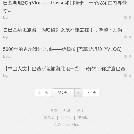
巴基斯坦旅行Vlog——Passu冰川徒步，一个必须由向导带
才...
lvyou
0
去巴基斯坦旅游，为啥碰到女孩不能去握手，导游：后悔...
lvyou
0
5000年的古老遗址之地——信德省 [巴基斯坦旅游VLOG]
lvyou
0
【中巴人文】巴基斯坦旅游胜地一览：6分钟带你游遍巴基...
lvyou
0
上一页
第1页
下一页
首页
|
登录
|
注册
简易版
|
触屏版
|
电脑版
|
© Comsenz Inc.