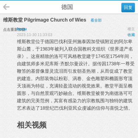
德国
回复
维斯教堂 Pilgrimage Church of Wies
看全部
lvyou
楼主
点击重新加载
2023-11-30 11:33:03
收藏
维斯教堂位于德国巴伐利亚州施泰因加登镇附近的阿尔卑
斯山麓，于1983年被列入联合国教科文组织《世界遗产名
录》。这座精致的洛可可风格教堂建于1745至1754年间，
由建筑师多米尼库斯·齐默尔曼设计。据传因1738年一尊受
鞭笞的基督像显灵流泪而引发朝圣热潮，从而促成了教堂
的建造。内部装饰以粉彩、涡卷、金色雕塑和椭圆形穹顶
天顶画为特征，充满轻盈流动的视觉效果。教堂平面呈椭
圆形，与自然景观巧妙融合。维斯教堂被誉为南德洛可可
建筑的完美范例，其富有感染力的宗教氛围与独特的建筑
艺术表达了18世纪巴伐利亚民众虔诚的信仰与喜悦之情。
相关视频