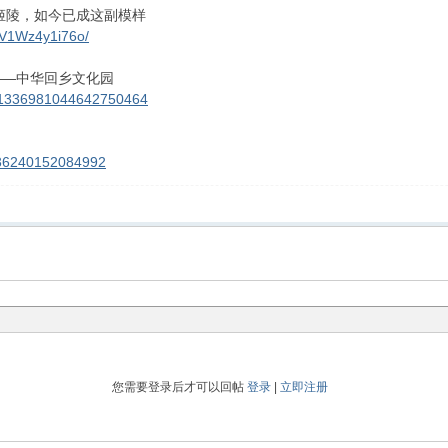
姬陵，如今已成这副模样
/BV1Wz4y1i76o/
——中华回乡文化园
o/1336981044642750464
136240152084992
您需要登录后才可以回帖
登录
|
立即注册