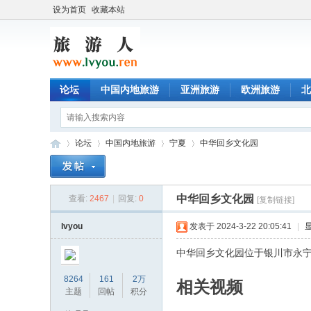
设为首页
收藏本站
论坛
中国内地旅游
亚洲旅游
欧洲旅游
北
论坛
中国内地旅游
宁夏
中华回乡文化园
中华回乡文化园
查看:
2467
|
回复:
0
[复制链接]
旅
»
›
›
›
lvyou
发表于 2024-3-22 20:05:41
|
中华回乡文化园位于银川市永宁县纳
8264
161
2万
相关视频
主题
回帖
积分