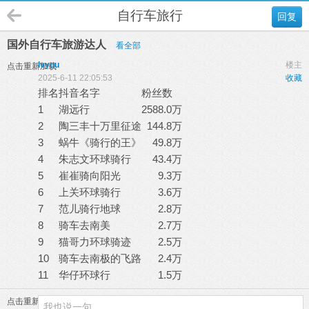
自行车旅行
回复
国外自行车旅游达人
看全部
lvyou
楼主
点击重新加载
2025-6-11 22:05:53
收藏
排名
抖音名字
粉丝数
1
湖远行
2588.0万
2
陶三丰十万里征途
144.8万
3
蜗牛《骑行的王》
49.8万
4
朱志文环球骑行
43.4万
5
崔崔骑向阳光
9.3万
6
上关环球骑行
3.6万
7
范儿骑行地球
2.8万
8
骑车去南美
2.7万
9
猫哥力环球骑迹
2.5万
10
骑车去南极的飞路
2.4万
11
华仔环球行
1.5万
点击重新加载